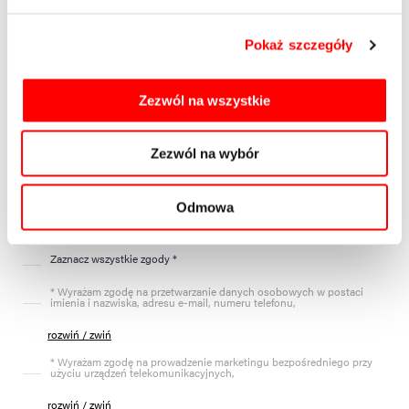
Wiadomość
Pokaż szczegóły
Zezwól na wszystkie
Zezwól na wybór
Wyślij
Odmowa
Zaznacz wszystkie zgody *
* Wyrażam zgodę na przetwarzanie danych osobowych w postaci
imienia i nazwiska, adresu e-mail, numeru telefonu,
rozwiń / zwiń
* Wyrażam zgodę na prowadzenie marketingu bezpośredniego przy
użyciu urządzeń telekomunikacyjnych,
rozwiń / zwiń