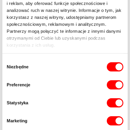
i reklam, aby oferować funkcje społecznościowe i
analizować ruch w naszej witrynie. Informacje o tym, jak
korzystasz z naszej witryny, udostępniamy partnerom
społecznościowym, reklamowym i analitycznym.
Partnerzy mogą połączyć te informacje z innymi danymi
otrzymanymi od Ciebie lub uzyskanymi podczas
korzystania z ich usług.
Wybór
Niezbędne
zgody
Imię
Preferencje
i
nazwisko*
Numer
Statystyka
telefonu
Marketing
E-
mail*