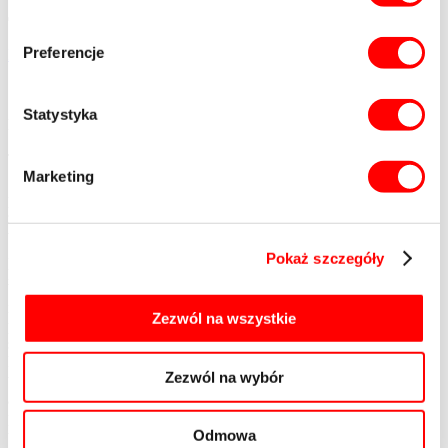
Preferencje
Kliknij i zadzwoń
+48 882 606 666
Statystyka
lub zostaw swój numer - oddzwonimy do Ciebie:
Telefon*
Marketing
* Wyrażam zgodę na przetwarzanie danych osobowych w
postaci numeru telefonu, informacji dotyczących preferencji
zakupowych przez Eiffage Immobilier Polska Sp. z o.o. z siedzibą
w Warszawie w celu marketingu bezpośredniego produktów i usług.
Zostałam/em poinformowana/y, że w dowolnym momencie mam
Pokaż szczegóły
prawo wycofać zgodę na przetwarzanie moich danych osobowych.
Wycofanie zgody na przetwarzanie danych osobowych nie wpływa
na zgodność z prawem przetwarzania, którego dokonano na
Zezwól na wszystkie
podstawie zgody przed jej wycofaniem. Klient może kontaktować
się z Eiffage Immobilier Polska Sp. z o.o. z siedzibą w Warszawie w
każdym przypadku dotyczącym jego danych osobowych:
Zezwól na wybór
telefonicznie, drogą korespondencyjną lub pocztą elektroniczną na
adres
privacyEIP.poland@eiffage.com
* Wyrażam zgodę na
prowadzenie marketingu bezpośredniego przy użyciu urządzeń
telekomunikacyjnych, w szczególności telefonu, przez Eiffage
Odmowa