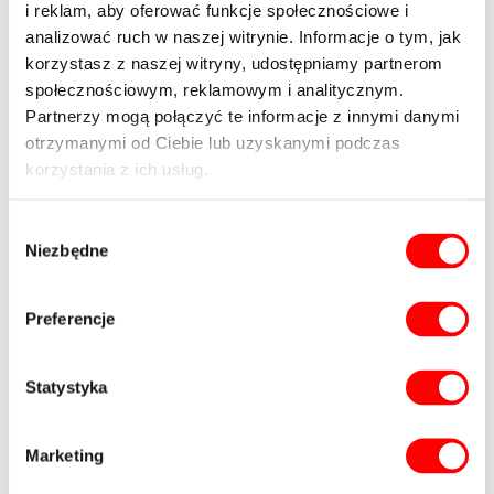
i reklam, aby oferować funkcje społecznościowe i
analizować ruch w naszej witrynie. Informacje o tym, jak
Wiadomość
korzystasz z naszej witryny, udostępniamy partnerom
społecznościowym, reklamowym i analitycznym.
Partnerzy mogą połączyć te informacje z innymi danymi
otrzymanymi od Ciebie lub uzyskanymi podczas
korzystania z ich usług.
Wybór
Wyślij
Niezbędne
zgody
Zaznacz wszystkie zgody *
Preferencje
* Wyrażam zgodę na przetwarzanie danych osobowych w postaci
imienia i nazwiska, adresu e-mail, numeru telefonu,
Statystyka
rozwiń / zwiń
* Wyrażam zgodę na prowadzenie marketingu bezpośredniego przy
użyciu urządzeń telekomunikacyjnych,
Marketing
rozwiń / zwiń