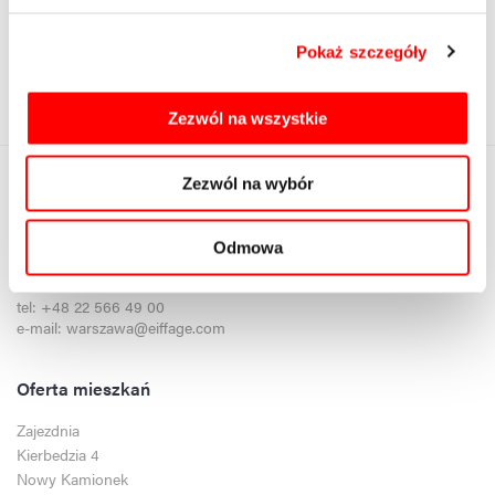
* Wyrażam zgodę na otrzymywanie informacji handlowych od Eiffage
Immobilier Polska Sp. z o.o. z siedzibą w Warszawie
Pokaż szczegóły
rozwiń / zwiń
Zezwól na wszystkie
* - pole obowiązkowe
Zezwól na wybór
Eiffage Immobilier Polska
ul. Domaniewska 28
Odmowa
02-672 Warszawa
tel:
+48 22 566 49 00
e-mail:
warszawa@eiffage.com
Oferta mieszkań
Zajezdnia
Kierbedzia 4
Nowy Kamionek