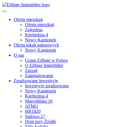
Oferta mieszkań
Oferta mieszkań
Zajezdnia
Kierbedzia 4
Nowy Kamionek
Oferta lokali usługowych
Nowy Kamionek
O nas
Grupa Eiffage w Polsce
O Eiffage Immobilier
Zarząd
Zaangażowanie
Zrealizowane inwestycje
Inwestycje zrealizowane
Nowy Kamionek
Kierbedzia 4
Marcelińska 18
ATMO
HB1820
Stalowa 27
Dom przy Źródle
Villa Sadyba