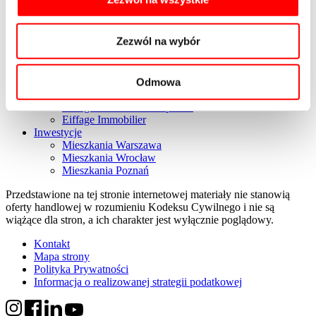
Oferta mieszkań
Zajezdnia
Zezwól na wybór
Kierbedzia 4
Nowy Kamionek
Witryny Grupy
Eiffage Polska
Odmowa
Eiffage Construction
Eiffage Immobilier Corporate
Eiffage Immobilier
Inwestycje
Mieszkania Warszawa
Mieszkania Wrocław
Mieszkania Poznań
Przedstawione na tej stronie internetowej materiały nie stanowią
oferty handlowej w rozumieniu Kodeksu Cywilnego i nie są
wiążące dla stron, a ich charakter jest wyłącznie poglądowy.
Kontakt
Mapa strony
Polityka Prywatności
Informacja o realizowanej strategii podatkowej