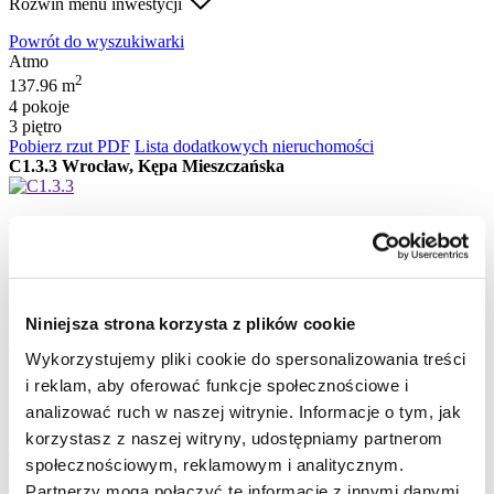
Rozwiń menu inwestycji
Powrót do wyszukiwarki
Atmo
2
137.96 m
4 pokoje
3 piętro
Pobierz rzut PDF
Lista dodatkowych nieruchomości
C1.3.3
Wrocław, Kępa Mieszczańska
Kontakt
Niniejsza strona korzysta z plików cookie
Kliknij i zadzwoń
+48 664 135 000
Wykorzystujemy pliki cookie do spersonalizowania treści
i reklam, aby oferować funkcje społecznościowe i
analizować ruch w naszej witrynie. Informacje o tym, jak
lub zostaw swój numer - oddzwonimy do Ciebie:
korzystasz z naszej witryny, udostępniamy partnerom
Telefon*
społecznościowym, reklamowym i analitycznym.
* Wyrażam zgodę na przetwarzanie danych osobowych w
Partnerzy mogą połączyć te informacje z innymi danymi