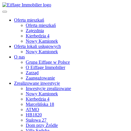
Oferta mieszkań
Oferta mieszkań
Zajezdnia
Kierbedzia 4
Nowy Kamionek
Oferta lokali usługowych
Nowy Kamionek
O nas
Grupa Eiffage w Polsce
O Eiffage Immobilier
Zarząd
Zaangażowanie
Zrealizowane inwestycje
Inwestycje zrealizowane
Nowy Kamionek
Kierbedzia 4
Marcelińska 18
ATMO
HB1820
Stalowa 27
Dom przy Źródle
Villa Sadyba