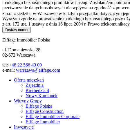
marketingu bezpośredniego produktów i usług. Zostałam/em poinf
przetwarzanie danych osobowych nie wpływa na zgodność z prawem p
z o.o. z siedzibą w Warszawie w każdym przypadku dotyczącym jego 
Wyrażam zgodę na prowadzenie marketingu bezpośredniego przy użyci
z art. 172 ust. 1 ustawy z dnia 16 lipca 2004 r. Prawo telekomunikacy
Zostaw numer
Eiffage Immobilier Polska
ul. Domaniewska 28
02-672 Warszawa
tel:
+48 22 566 49 00
e-mail:
warszawa@eiffage.com
Oferta mieszkań
Zajezdnia
Kierbedzia 4
Nowy Kamionek
Witryny Grupy
Eiffage Polska
Eiffage Construction
Eiffage Immobilier Corporate
Eiffage Immobilier
Inwestycje