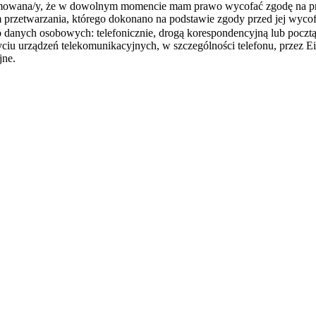
ormowana/y, że w dowolnym momencie mam prawo wycofać zgodę na p
rzetwarzania, którego dokonano na podstawie zgody przed jej wycofa
danych osobowych: telefonicznie, drogą korespondencyjną lub pocztą
u urządzeń telekomunikacyjnych, w szczególności telefonu, przez Eif
jne.