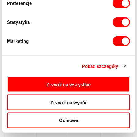
cen
Preferencje
Data
Cena
Statystyka
Miejsce postojowe
11.50
4-137
Wolne
-2
Cena za
2
podziemne
m
2
m
2025-
Marketing
09-11
00:00:00
70
Pokaż szczegóły
000.00
zł
6 086.96
Zezwól na wszystkie
zł
70
000.00
Zezwól na wybór
zł
Odmowa
Historia
cen