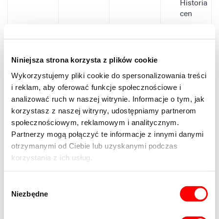
Historia
cen
Data
Cena
Miejsce postojowe
11.50
4-122
Wolne
-2
Cena za
2
Niniejsza strona korzysta z plików cookie
podziemne
m
2
m
Wykorzystujemy pliki cookie do spersonalizowania treści
2025-
i reklam, aby oferować funkcje społecznościowe i
09-11
00:00:00
analizować ruch w naszej witrynie. Informacje o tym, jak
70
korzystasz z naszej witryny, udostępniamy partnerom
000.00
społecznościowym, reklamowym i analitycznym.
zł
Partnerzy mogą połączyć te informacje z innymi danymi
6 086.96
otrzymanymi od Ciebie lub uzyskanymi podczas
zł
korzystania z ich usług.
70
000.00
Wybór
zł
Niezbędne
zgody
Historia