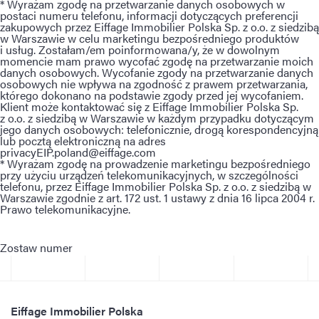
* Wyrażam zgodę na przetwarzanie danych osobowych w
postaci numeru telefonu, informacji dotyczących preferencji
zakupowych przez Eiffage Immobilier Polska Sp. z o.o. z siedzibą
w Warszawie w celu marketingu bezpośredniego produktów
i usług. Zostałam/em poinformowana/y, że w dowolnym
momencie mam prawo wycofać zgodę na przetwarzanie moich
danych osobowych. Wycofanie zgody na przetwarzanie danych
osobowych nie wpływa na zgodność z prawem przetwarzania,
którego dokonano na podstawie zgody przed jej wycofaniem.
Klient może kontaktować się z Eiffage Immobilier Polska Sp.
z o.o. z siedzibą w Warszawie w każdym przypadku dotyczącym
jego danych osobowych: telefonicznie, drogą korespondencyjną
lub pocztą elektroniczną na adres
privacyEIP.poland@eiffage.com
* Wyrażam zgodę na prowadzenie marketingu bezpośredniego
przy użyciu urządzeń telekomunikacyjnych, w szczególności
telefonu, przez Eiffage Immobilier Polska Sp. z o.o. z siedzibą w
Warszawie zgodnie z art. 172 ust. 1 ustawy z dnia 16 lipca 2004 r.
Prawo telekomunikacyjne.
Zostaw numer
Eiffage Immobilier Polska