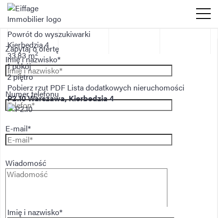
Powrót do wyszukiwarki
Kierbedzia 4
Zapytaj o ofertę
2
33.83 m
Imię i nazwisko*
1 pokój
2 piętro
Pobierz rzut PDF
Lista dodatkowych nieruchomości
Numer telefonu
P2.10
Warszawa, Kierbedzia 4
E-mail*
Wiadomość
Imię i nazwisko*