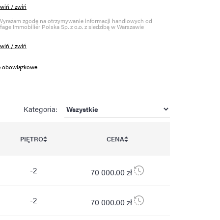
zwiń / zwiń
Wyrażam zgodę na otrzymywanie informacji handlowych od
ffage Immobilier Polska Sp. z o.o. z siedzibą w Warszawie
zwiń / zwiń
le obowiązkowe
Kategoria:
PIĘTRO
CENA
-2
70 000.00 zł
-2
70 000.00 zł