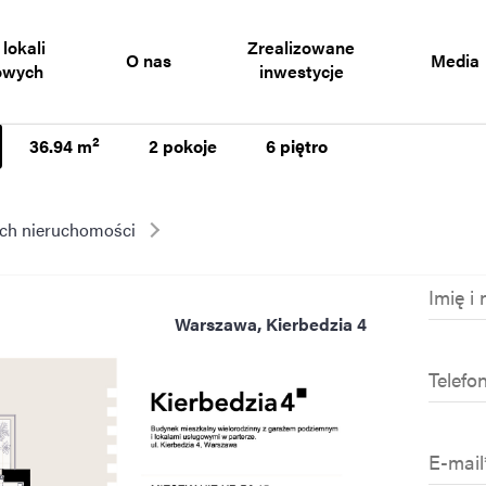
 lokali
Zrealizowane
O nas
Media
owych
inwestycje
2
36.94 m
2 pokoje
6 piętro
ych nieruchomości
Imię
i
Warszawa, Kierbedzia 4
nazwis
Numer
telefo
E-
mail*