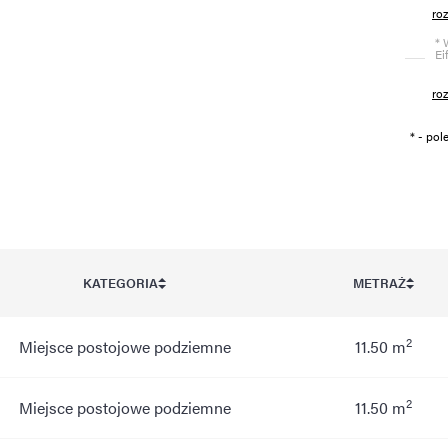
ro
* 
Ei
ro
* - po
KATEGORIA
METRAŻ
2
Miejsce postojowe podziemne
11.50 m
2
Miejsce postojowe podziemne
11.50 m