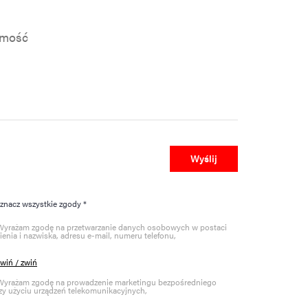
mość
Wyślij
znacz wszystkie zgody *
Wyrażam zgodę na przetwarzanie danych osobowych w postaci
ienia i nazwiska, adresu e-mail, numeru telefonu,
zwiń / zwiń
Wyrażam zgodę na prowadzenie marketingu bezpośredniego
zy użyciu urządzeń telekomunikacyjnych,