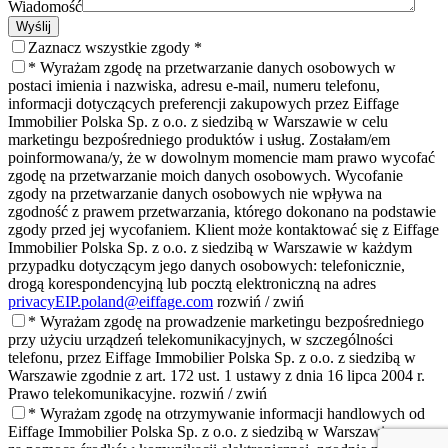
Wiadomość
Wyślij
Zaznacz wszystkie zgody *
* Wyrażam zgodę na przetwarzanie danych osobowych w
postaci imienia i nazwiska, adresu e-mail, numeru telefonu,
informacji dotyczących preferencji zakupowych przez Eiffage
Immobilier Polska Sp. z o.o. z siedzibą w Warszawie w celu
marketingu bezpośredniego produktów i usług. Zostałam/em
poinformowana/y, że w dowolnym momencie mam prawo wycofać
zgodę na przetwarzanie moich danych osobowych. Wycofanie
zgody na przetwarzanie danych osobowych nie wpływa na
zgodność z prawem przetwarzania, którego dokonano na podstawie
zgody przed jej wycofaniem. Klient może kontaktować się z Eiffage
Immobilier Polska Sp. z o.o. z siedzibą w Warszawie w każdym
przypadku dotyczącym jego danych osobowych: telefonicznie,
drogą korespondencyjną lub pocztą elektroniczną na adres
privacyEIP.poland@eiffage.com
rozwiń / zwiń
* Wyrażam zgodę na prowadzenie marketingu bezpośredniego
przy użyciu urządzeń telekomunikacyjnych,
w szczególności
telefonu, przez Eiffage Immobilier Polska Sp. z o.o. z siedzibą w
Warszawie zgodnie z art. 172 ust. 1 ustawy z dnia 16 lipca 2004 r.
Prawo telekomunikacyjne.
rozwiń / zwiń
* Wyrażam zgodę na otrzymywanie informacji handlowych od
Eiffage Immobilier Polska Sp. z o.o. z siedzibą w Warszawie
oraz