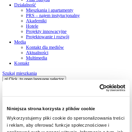
Działalność
Mieszkania i apartamenty
PRS – najem instytucjonalny
Akademiki
Hotele
Projekty innowacyjne
Projektowanie i rozwój
Media
Kontakt dla mediów
Aktualności
Multimedia
Kontakt
Szukaj mieszkania
pl
Click, to open language selector
en
Szukaj mieszkania
pl
Click, to open language selector
Niniejsza strona korzysta z plików cookie
en
Wykorzystujemy pliki cookie do spersonalizowania treści
i reklam, aby oferować funkcje społecznościowe i
analizować ruch w naszej witrynie. Informacje o tym, jak