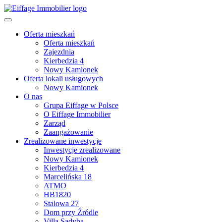
Oferta mieszkań
Oferta mieszkań
Zajezdnia
Kierbedzia 4
Nowy Kamionek
Oferta lokali usługowych
Nowy Kamionek
O nas
Grupa Eiffage w Polsce
O Eiffage Immobilier
Zarząd
Zaangażowanie
Zrealizowane inwestycje
Inwestycje zrealizowane
Nowy Kamionek
Kierbedzia 4
Marcelińska 18
ATMO
HB1820
Stalowa 27
Dom przy Źródle
Villa Sadyba