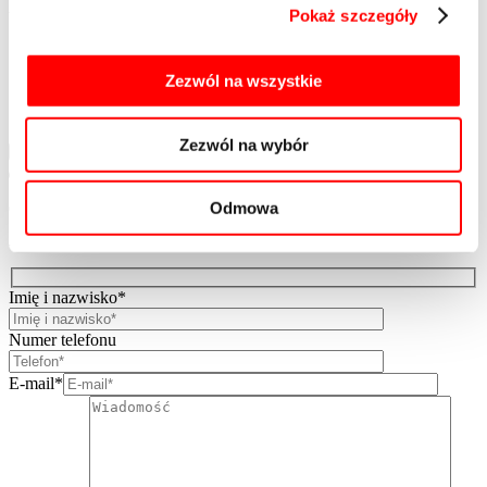
Pokaż szczegóły
wiążące dla stron, a ich charakter jest wyłącznie poglądowy.
Kontakt
Mapa strony
Zezwól na wszystkie
Polityka Prywatności
Informacja o realizowanej strategii podatkowej
Zezwól na wybór
Lista życzeń
Lista życzeń jest pusta
Odmowa
Zapytaj o ofertę
Imię i nazwisko*
Numer telefonu
E-mail*