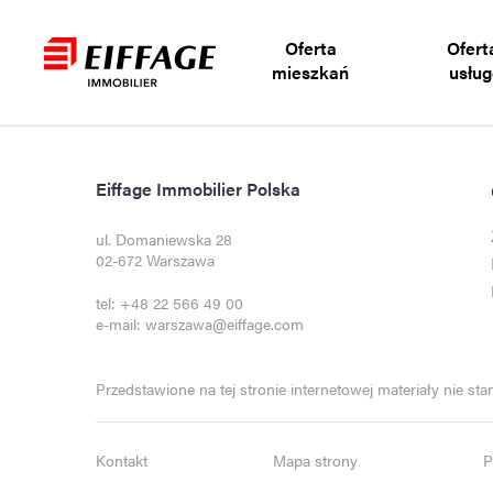
Oferta
Oferta
mieszkań
usłu
Eiffage Immobilier Polska
ul. Domaniewska 28
02-672 Warszawa
tel:
+48 22 566 49 00
e-mail:
warszawa@eiffage.com
Przedstawione na tej stronie internetowej materiały nie st
Kontakt
Mapa strony
P