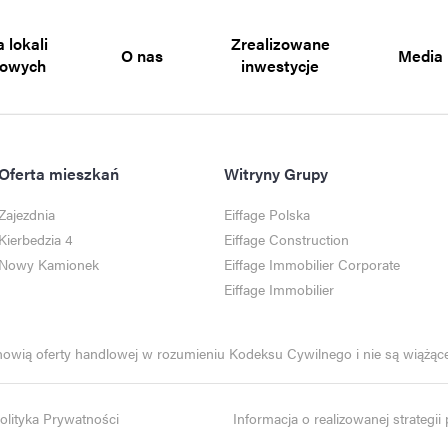
 lokali
Zrealizowane
O nas
Media
gowych
inwestycje
Oferta mieszkań
Witryny Grupy
Zajezdnia
Eiffage Polska
Kierbedzia 4
Eiffage Construction
Nowy Kamionek
Eiffage Immobilier Corporate
Eiffage Immobilier
anowią oferty handlowej w rozumieniu Kodeksu Cywilnego i nie są wiążące 
olityka Prywatności
Informacja o realizowanej strategi