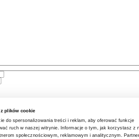
 z plików cookie
ie do spersonalizowania treści i reklam, aby oferować funkcje
wać ruch w naszej witrynie. Informacje o tym, jak korzystasz z 
rtnerom społecznościowym, reklamowym i analitycznym. Partn
ienia i nazwiska, adresu e-mail, numeru telefonu,
informacji dotyczą