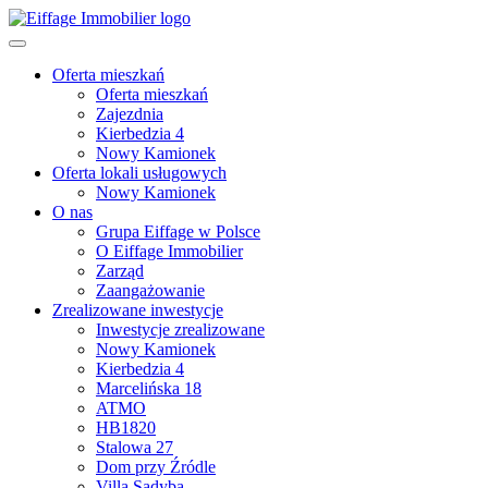
Oferta mieszkań
Oferta mieszkań
Zajezdnia
Kierbedzia 4
Nowy Kamionek
Oferta lokali usługowych
Nowy Kamionek
O nas
Grupa Eiffage w Polsce
O Eiffage Immobilier
Zarząd
Zaangażowanie
Zrealizowane inwestycje
Inwestycje zrealizowane
Nowy Kamionek
Kierbedzia 4
Marcelińska 18
ATMO
HB1820
Stalowa 27
Dom przy Źródle
Villa Sadyba