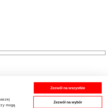
Zezwól na wszystkie
naszej
Zezwól na wybór
erzy mogą
cych preferencji zakupowych przez Eiffage Immobilier Polska Sp. z