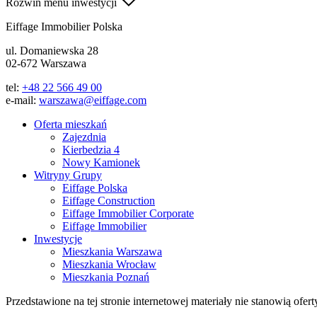
Rozwiń menu inwestycji
Eiffage Immobilier Polska
ul. Domaniewska 28
02-672 Warszawa
tel:
+48 22 566 49 00
e-mail:
warszawa@eiffage.com
Oferta mieszkań
Zajezdnia
Kierbedzia 4
Nowy Kamionek
Witryny Grupy
Eiffage Polska
Eiffage Construction
Eiffage Immobilier Corporate
Eiffage Immobilier
Inwestycje
Mieszkania Warszawa
Mieszkania Wrocław
Mieszkania Poznań
Przedstawione na tej stronie internetowej materiały nie stanowią ofe