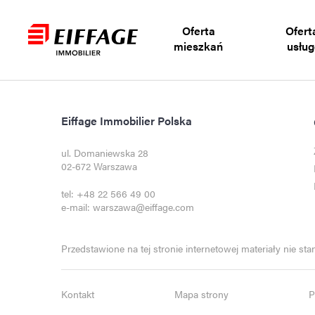
Oferta
Oferta
mieszkań
usłu
Eiffage Immobilier Polska
ul. Domaniewska 28
02-672 Warszawa
tel:
+48 22 566 49 00
e-mail:
warszawa@eiffage.com
Przedstawione na tej stronie internetowej materiały nie st
Kontakt
Mapa strony
P