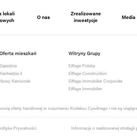
 lokali
Zrealizowane
O nas
Media
gowych
inwestycje
Oferta mieszkań
Witryny Grupy
Zajezdnia
Eiffage Polska
Kierbedzia 4
Eiffage Construction
Nowy Kamionek
Eiffage Immobilier Corporate
Eiffage Immobilier
anowią oferty handlowej w rozumieniu Kodeksu Cywilnego i nie są wiążące 
olityka Prywatności
Informacja o realizowanej strategi