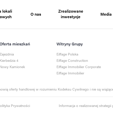
 lokali
Zrealizowane
O nas
Media
gowych
inwestycje
Oferta mieszkań
Witryny Grupy
Zajezdnia
Eiffage Polska
Kierbedzia 4
Eiffage Construction
Nowy Kamionek
Eiffage Immobilier Corporate
Eiffage Immobilier
anowią oferty handlowej w rozumieniu Kodeksu Cywilnego i nie są wiążące 
olityka Prywatności
Informacja o realizowanej strategi