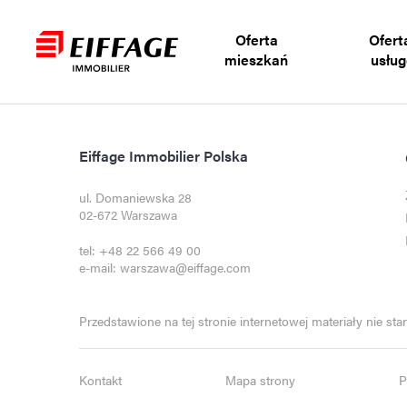
Oferta
Oferta
mieszkań
usłu
Eiffage Immobilier Polska
ul. Domaniewska 28
02-672 Warszawa
tel:
+48 22 566 49 00
e-mail:
warszawa@eiffage.com
Przedstawione na tej stronie internetowej materiały nie st
Kontakt
Mapa strony
P