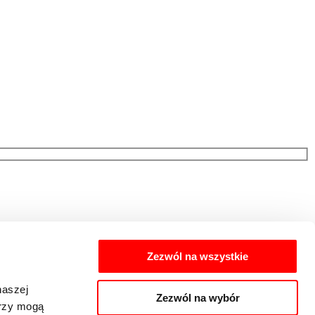
Zezwól na wszystkie
naszej
Zezwól na wybór
erzy mogą
cych preferencji zakupowych przez Eiffage Immobilier Polska Sp. z