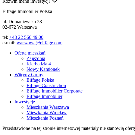
Rozwiń menu inwestycji
Eiffage Immobilier Polska
ul. Domaniewska 28
02-672 Warszawa
tel:
+48 22 566 49 00
e-mail:
warszawa@eiffage.com
Oferta mieszkań
Zajezdnia
Kierbedzia 4
Nowy Kamionek
Witryny Grupy
Eiffage Polska
Eiffage Construction
Eiffage Immobilier Corporate
Eiffage Immobilier
Inwestycje
Mieszkania Warszawa
Mieszkania Wrocław
Mieszkania Poznań
Przedstawione na tej stronie internetowej materiały nie stanowią ofe