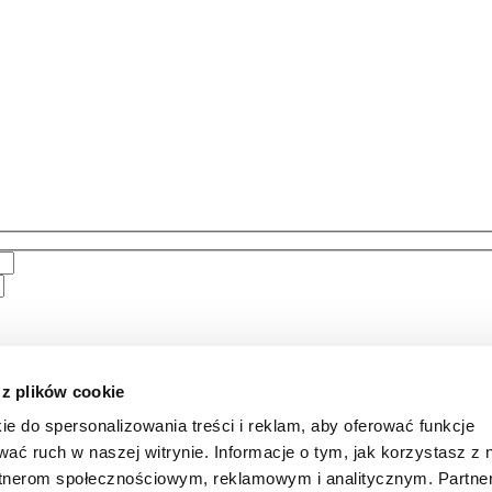
 z plików cookie
ie do spersonalizowania treści i reklam, aby oferować funkcje
wać ruch w naszej witrynie. Informacje o tym, jak korzystasz z 
rtnerom społecznościowym, reklamowym i analitycznym. Partn
ienia i nazwiska, adresu e-mail, numeru telefonu,
informacji dotyczą