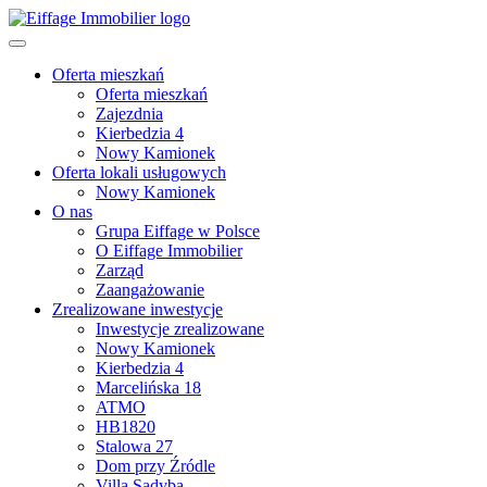
Oferta mieszkań
Oferta mieszkań
Zajezdnia
Kierbedzia 4
Nowy Kamionek
Oferta lokali usługowych
Nowy Kamionek
O nas
Grupa Eiffage w Polsce
O Eiffage Immobilier
Zarząd
Zaangażowanie
Zrealizowane inwestycje
Inwestycje zrealizowane
Nowy Kamionek
Kierbedzia 4
Marcelińska 18
ATMO
HB1820
Stalowa 27
Dom przy Źródle
Villa Sadyba