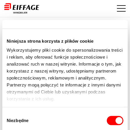
Eiffage Immobilier Polska
Niniejsza strona korzysta z plików cookie
ul. Domaniewska 28
02-672 Warszawa
Wykorzystujemy pliki cookie do spersonalizowania treści
i reklam, aby oferować funkcje społecznościowe i
tel:
+48 22 566 49 00
analizować ruch w naszej witrynie. Informacje o tym, jak
e-mail:
warszawa@eiffage.com
korzystasz z naszej witryny, udostępniamy partnerom
społecznościowym, reklamowym i analitycznym.
Oferta mieszkań
Partnerzy mogą połączyć te informacje z innymi danymi
Zajezdnia
otrzymanymi od Ciebie lub uzyskanymi podczas
Kierbedzia 4
korzystania z ich usług.
Nowy Kamionek
Wybór
Witryny Grupy
Niezbędne
zgody
Eiffage Polska