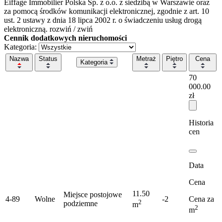
Eiffage Immobilier Polska Sp. z o.o. z siedzibą w Warszawie
oraz
za pomocą środków komunikacji elektronicznej, zgodnie z art. 10
ust. 2 ustawy z dnia 18 lipca 2002 r. o świadczeniu usług drogą
elektroniczną.
rozwiń / zwiń
Cennik dodatkowych nieruchomości
Kategoria:
Nazwa
Status
Metraż
Piętro
Cena
Kategoria
70
000.00
zł
Historia
cen
Data
Cena
11.50
Miejsce postojowe
4-89
Wolne
-2
Cena za
2
podziemne
m
2
m