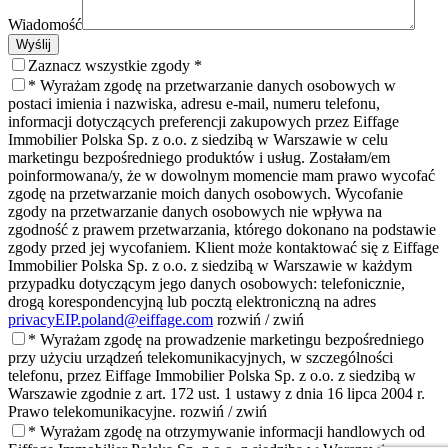
Wiadomość
Wyślij
Zaznacz wszystkie zgody *
* Wyrażam zgodę na przetwarzanie danych osobowych w
postaci imienia i nazwiska, adresu e-mail, numeru telefonu,
informacji dotyczących preferencji zakupowych przez Eiffage
Immobilier Polska Sp. z o.o. z siedzibą w Warszawie w celu
marketingu bezpośredniego produktów i usług. Zostałam/em
poinformowana/y, że w dowolnym momencie mam prawo wycofać
zgodę na przetwarzanie moich danych osobowych. Wycofanie
zgody na przetwarzanie danych osobowych nie wpływa na
zgodność z prawem przetwarzania, którego dokonano na podstawie
zgody przed jej wycofaniem. Klient może kontaktować się z Eiffage
Immobilier Polska Sp. z o.o. z siedzibą w Warszawie w każdym
przypadku dotyczącym jego danych osobowych: telefonicznie,
drogą korespondencyjną lub pocztą elektroniczną na adres
privacyEIP.poland@eiffage.com
rozwiń / zwiń
* Wyrażam zgodę na prowadzenie marketingu bezpośredniego
przy użyciu urządzeń telekomunikacyjnych,
w szczególności
telefonu, przez Eiffage Immobilier Polska Sp. z o.o. z siedzibą w
Warszawie zgodnie z art. 172 ust. 1 ustawy z dnia 16 lipca 2004 r.
Prawo telekomunikacyjne.
rozwiń / zwiń
* Wyrażam zgodę na otrzymywanie informacji handlowych od