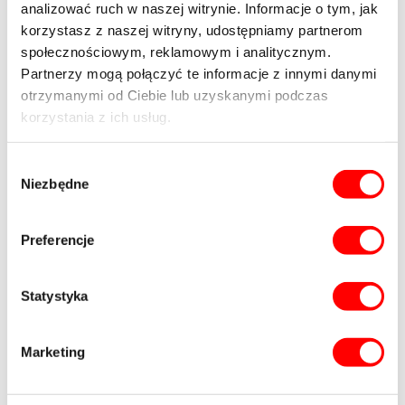
11.50
analizować ruch w naszej witrynie. Informacje o tym, jak
Miejsce postojowe
4-122
Wolne
-2
Cena za
2
podziemne
m
korzystasz z naszej witryny, udostępniamy partnerom
2
m
społecznościowym, reklamowym i analitycznym.
2025-
Partnerzy mogą połączyć te informacje z innymi danymi
09-11
otrzymanymi od Ciebie lub uzyskanymi podczas
00:00:00
korzystania z ich usług.
70
000.00
Wybór
zł
Niezbędne
zgody
6 086.96
zł
Preferencje
70
000.00
zł
Statystyka
Historia
Marketing
cen