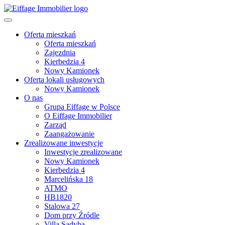
Oferta mieszkań
Oferta mieszkań
Zajezdnia
Kierbedzia 4
Nowy Kamionek
Oferta lokali usługowych
Nowy Kamionek
O nas
Grupa Eiffage w Polsce
O Eiffage Immobilier
Zarząd
Zaangażowanie
Zrealizowane inwestycje
Inwestycje zrealizowane
Nowy Kamionek
Kierbedzia 4
Marcelińska 18
ATMO
HB1820
Stalowa 27
Dom przy Źródle
Villa Sadyba