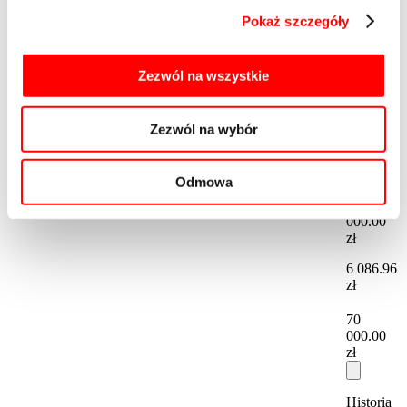
Data
Pokaż szczegóły
Cena
11.50
Miejsce postojowe
Zezwól na wszystkie
4-137
Wolne
-2
Cena za
2
podziemne
m
2
m
2025-
Zezwól na wybór
09-11
00:00:00
Odmowa
70
000.00
zł
6 086.96
zł
70
000.00
zł
Historia