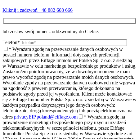
Kliknij i zadzwoń
+48 882 608 666
lub zostaw swój numer - oddzwonimy do Ciebie:
Telefon*
* Wyrażam zgodę na przetwarzanie danych osobowych w
postaci numeru telefonu, informacji dotyczących preferencji
zakupowych przez Eiffage Immobilier Polska Sp. z o.o. z siedzibą
w Warszawie w celu marketingu bezpośredniego produktów i usług.
Zostałam/em poinformowana/y, że w dowolnym momencie mam
prawo wycofać zgodę na przetwarzanie moich danych osobowych.
Wycofanie zgody na przetwarzanie danych osobowych nie wpływa
na zgodność z prawem przetwarzania, którego dokonano na
podstawie zgody przed jej wycofaniem. Klient może kontaktować
się z Eiffage Immobilier Polska Sp. z o.o. z siedzibą w Warszawie w
każdym przypadku dotyczącym jego danych osobowych:
telefonicznie, drogą korespondencyjną lub pocztą elektroniczną na
adres
privacyEIP.poland@eiffage.com
* Wyrażam zgodę na
prowadzenie marketingu bezpośredniego przy użyciu urządzeń
telekomunikacyjnych, w szczególności telefonu, przez Eiffage
Immobilier Polska Sp. z o.o. z siedzibą w Warszawie zgodnie z art.