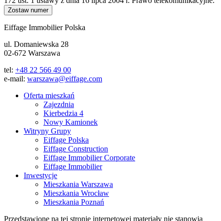
172 ust. 1 ustawy z dnia 16 lipca 2004 r. Prawo telekomunikacyjne.
Zostaw numer
Eiffage Immobilier Polska
ul. Domaniewska 28
02-672 Warszawa
tel:
+48 22 566 49 00
e-mail:
warszawa@eiffage.com
Oferta mieszkań
Zajezdnia
Kierbedzia 4
Nowy Kamionek
Witryny Grupy
Eiffage Polska
Eiffage Construction
Eiffage Immobilier Corporate
Eiffage Immobilier
Inwestycje
Mieszkania Warszawa
Mieszkania Wrocław
Mieszkania Poznań
Przedstawione na tej stronie internetowej materiały nie stanowią