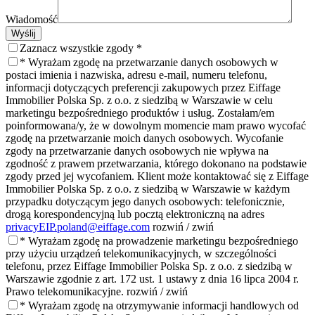
Wiadomość
Wyślij
Zaznacz wszystkie zgody *
* Wyrażam zgodę na przetwarzanie danych osobowych w
postaci imienia i nazwiska, adresu e-mail, numeru telefonu,
informacji dotyczących preferencji zakupowych przez Eiffage
Immobilier Polska Sp. z o.o. z siedzibą w Warszawie w celu
marketingu bezpośredniego produktów i usług. Zostałam/em
poinformowana/y, że w dowolnym momencie mam prawo wycofać
zgodę na przetwarzanie moich danych osobowych. Wycofanie
zgody na przetwarzanie danych osobowych nie wpływa na
zgodność z prawem przetwarzania, którego dokonano na podstawie
zgody przed jej wycofaniem. Klient może kontaktować się z Eiffage
Immobilier Polska Sp. z o.o. z siedzibą w Warszawie w każdym
przypadku dotyczącym jego danych osobowych: telefonicznie,
drogą korespondencyjną lub pocztą elektroniczną na adres
privacyEIP.poland@eiffage.com
rozwiń / zwiń
* Wyrażam zgodę na prowadzenie marketingu bezpośredniego
przy użyciu urządzeń telekomunikacyjnych,
w szczególności
telefonu, przez Eiffage Immobilier Polska Sp. z o.o. z siedzibą w
Warszawie zgodnie z art. 172 ust. 1 ustawy z dnia 16 lipca 2004 r.
Prawo telekomunikacyjne.
rozwiń / zwiń
* Wyrażam zgodę na otrzymywanie informacji handlowych od